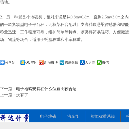
场
地。
2、另一种就是小地磅类，相对来说是从0.8m×0.8m一直到2.5m×3.0m
的一款紧凑型电子平台秤，无框架秤台配以四支高精度悬梁传感器和智
能
称量迅速、工作稳定可靠，维护简单等特点。该类
秤简易轻巧、方便搬运
场、物流等场合，适用于托盘
称重和小车称重。
分享到：
QQ空间
新浪微博
腾讯微博
人人网
微信
下一篇：
电子地磅安装在什么位置比较合适
上一篇：没有了
电子地磅
汽车衡
智能称重系统