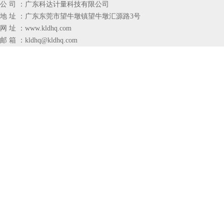
公 司 ：广东科达计量科技有限公司
地 址 ：广东东莞市望牛墩镇望牛墩汇源路3号
网 址 ：
www.kldhq.com
邮 箱 ：
kldhq@kldhq.com