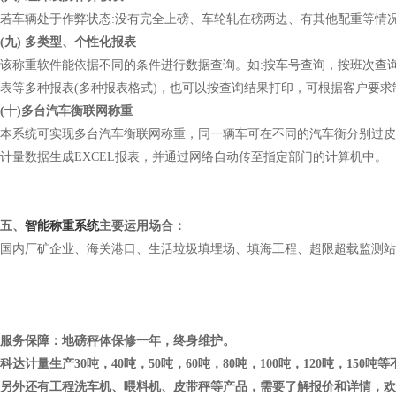
若车辆处于作弊状态:没有完全上磅、车轮轧在磅两边、有其他配重等情
(九) 多类型、个性化报表
该称重软件能依据不同的条件进行数据查询。如:按车号查询，按班次查
表等多种报表(多种报表格式)，也可以按查询结果打印，可根据客户要求
(十)多台汽车衡联网称重
本系统可实现多台汽车衡联网称重，同一辆车可在不同的汽车衡分别过皮
计量数据生成EXCEL报表，并通过网络自动传至指定部门的计算机中。
五、
智能称重系统
主要运用场合：
国内厂矿企业、海关港口、生活垃圾填埋场、填海工程、超限超载监测站
服务保障：地磅秤体保修一年，终身维护。
科达计量生产30吨，40吨，50吨，60吨，80吨，100吨，120吨，15
另外还有工程洗车机、喂料机、皮带秤等产品，需要了解报价和详情，欢